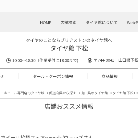
HOME
店舗検索
タイヤ館について
Web
タイヤのことならブリヂストンのタイヤ館へ
タイヤ館 下松
〒744-0041 山口県下
10:00～18:30（作業受付は18:00まで)
せ
セール・クーポン情報
商品情報
ヤ・ホイール専門店のタイヤ館
都道府県から探す
山口県のタイヤ館
タイヤ館 下松TO
店舗おススメ情報
ホイール協賛フェア〜weds/ウェッズさん。