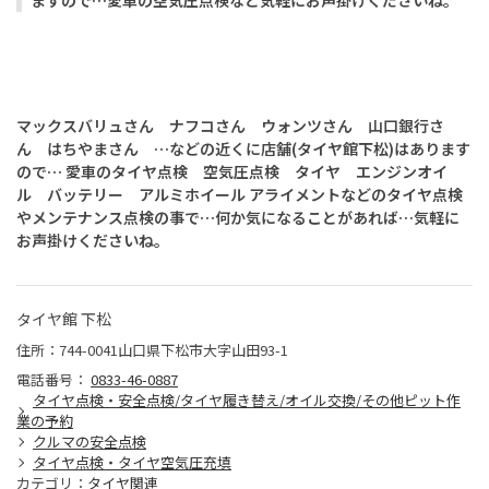
マックスバリュさん ナフコさん ウォンツさん 山口銀行さ
ん はちやまさん …などの近くに店舗(タイヤ館下松)はあります
ので… 愛車のタイヤ点検 空気圧点検 タイヤ エンジンオイ
ル バッテリー アルミホイール アライメントなどのタイヤ点検
やメンテナンス点検の事で…何か気になることがあれば…気軽に
お声掛けくださいね。
タイヤ館 下松
住所：744-0041山口県下松市大字山田93-1
電話番号：
0833-46-0887
タイヤ点検・安全点検/タイヤ履き替え/オイル交換/その他ピット作
業の予約
クルマの安全点検
タイヤ点検・タイヤ空気圧充填
カテゴリ：
タイヤ関連