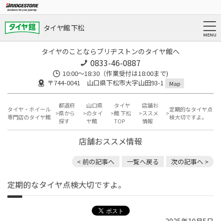
タイヤ館 下松
タイヤのことならブリヂストンのタイヤ館へ
0833-46-0887
10:00～18:30（作業受付は18:00まで)
〒744-0041 山口県下松市大字山田93-1
Map
都道府
山口県
タイヤ
店舗お
タイヤ・ホイール
定期的なタイヤ点
県から
のタイ
館 下松
ススメ
専門店のタイヤ館
検大切ですよ。
探す
ヤ館
TOP
情報
店舗おススメ情報
< 前の記事へ
一覧へ戻る
次の記事へ >
定期的なタイヤ点検大切ですよ。