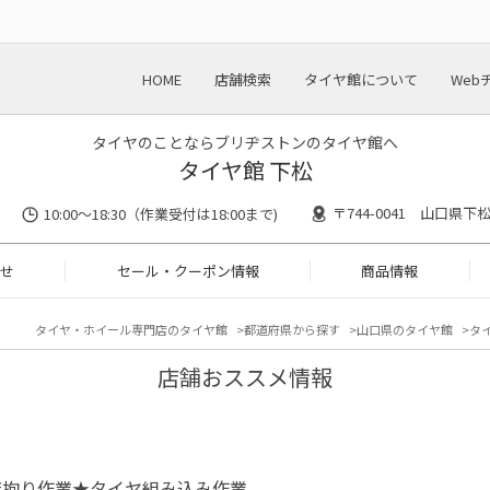
HOME
店舗検索
タイヤ館について
Web
タイヤのことならブリヂストンのタイヤ館へ
タイヤ館 下松
〒744-0041 山口県下
10:00～18:30（作業受付は18:00まで)
せ
セール・クーポン情報
商品情報
タイヤ・ホイール専門店のタイヤ館
都道府県から探す
山口県のタイヤ館
タイ
店舗おススメ情報
店拘り作業★タイヤ組み込み作業