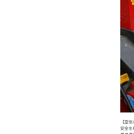
【空気
安全を