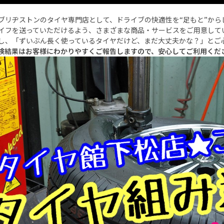
ブリヂストンのタイヤ専門店として、ドライブの快適性を
“
足もと
”
から
イフを送っていただけるよう、さまざまな商品・サービスをご用意して
し、「ずいぶん長く使っているタイヤだけど、まだ大丈夫かな？」とご
検結果はお客様にわかりやすくご報告しますので、安心してご利用くだ