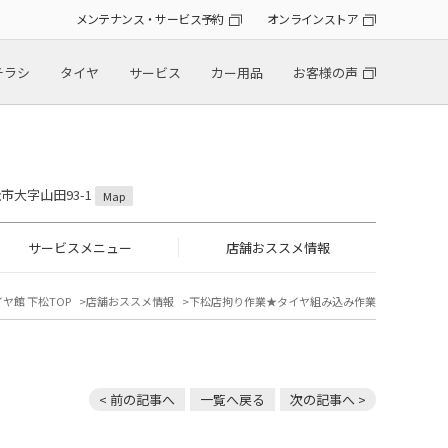
メンテナンス・サービス予約
オンラインストア
チラシ
タイヤ
サービス
カー用品
お客様の声
松市大字山田93-1
Map
サービスメニュー
店舗おススメ情報
ヤ館 下松TOP
店舗おススメ情報
下松店拘り作業★タイヤ組み込み作業
< 前の記事へ
一覧へ戻る
次の記事へ >