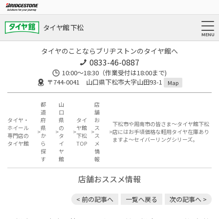
タイヤ館 下松
タイヤのことならブリヂストンのタイヤ館へ
0833-46-0887
10:00～18:30（作業受付は18:00まで)
〒744-0041 山口県下松市大字山田93-1
Map
都
山
店
道
口
舗
タイヤ・
府
県
タイ
お
下松市や周南市の皆さま〜タイヤ館下松
ホイール
県
の
ヤ館
ス
店にはお手頃価格な軽用タイヤ在庫あり
専門店の
か
タ
下松
ス
ますよ〜セイバーリングシリーズ。
タイヤ館
ら
イ
TOP
メ
探
ヤ
情
す
館
報
店舗おススメ情報
< 前の記事へ
一覧へ戻る
次の記事へ >