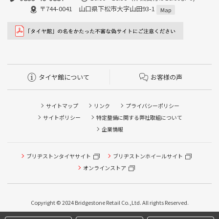
〒744-0041 山口県下松市大字山田93-1
Map
タイヤ館について
お客様の声
サイトマップ
リンク
プライバシーポリシー
サイトポリシー
特定整備に関する弊社取組について
企業情報
タイヤ点検・安全点検/タイヤ履き替え/オイル交換/その他
ブリヂストンタイヤサイト
ブリヂストンホイールサイト
ピット作業の予約
オンラインストア
クローク契約会員専用タイヤ履き替え※タイヤ履き替えを
希望のクローク契約会員の方はこちらを選択ください
本日のタイヤ履き替え順番待ち予約 ※クローク契約会員の
Copyright © 2024 Bridgestone Retail Co.,Ltd. All rights Reserved.
方はご利用いただけません