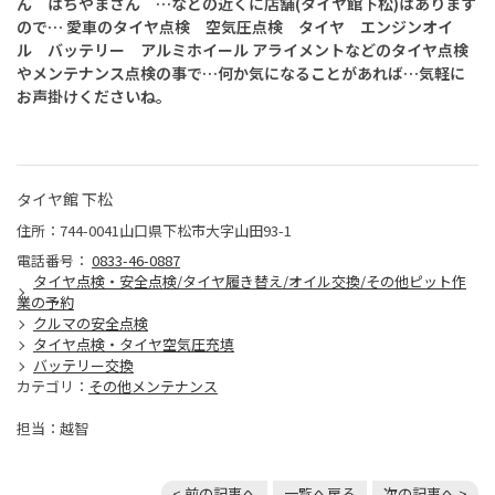
ん はちやまさん …などの近くに店舗(タイヤ館下松)はあります
ので… 愛車のタイヤ点検 空気圧点検 タイヤ エンジンオイ
ル バッテリー アルミホイール アライメントなどのタイヤ点検
やメンテナンス点検の事で…何か気になることがあれば…気軽に
お声掛けくださいね。
タイヤ館 下松
住所：744-0041山口県下松市大字山田93-1
電話番号：
0833-46-0887
タイヤ点検・安全点検/タイヤ履き替え/オイル交換/その他ピット作
業の予約
クルマの安全点検
タイヤ点検・タイヤ空気圧充填
バッテリー交換
カテゴリ：
その他メンテナンス
担当：越智
< 前の記事へ
一覧へ戻る
次の記事へ >