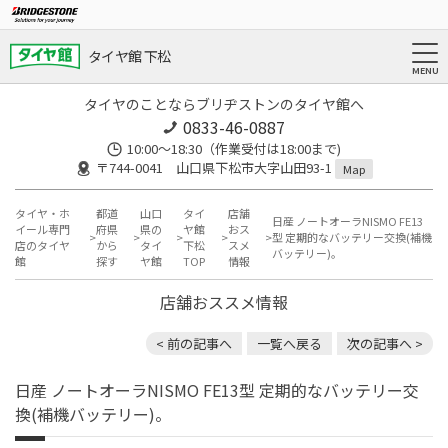
タイヤ館 下松
タイヤのことならブリヂストンのタイヤ館へ
0833-46-0887
10:00～18:30（作業受付は18:00まで)
〒744-0041 山口県下松市大字山田93-1
Map
タイヤ・ホ
都道
山口
タイ
店舗
日産 ノートオーラNISMO FE13
イール専門
府県
県の
ヤ館
おス
型 定期的なバッテリー交換(補機
店のタイヤ
から
タイ
下松
スメ
バッテリー)。
館
探す
ヤ館
TOP
情報
店舗おススメ情報
< 前の記事へ
一覧へ戻る
次の記事へ >
日産 ノートオーラNISMO FE13型 定期的なバッテリー交
換(補機バッテリー)。