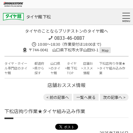
タイヤ館 下松
タイヤのことならブリヂストンのタイヤ館へ
0833-46-0887
10:00～18:30（作業受付は18:00まで)
〒744-0041 山口県下松市大字山田93-1
Map
タイヤ・ホイー
都道府
山口県
タイヤ
店舗お
下松店拘り作業★
ル専門店のタイ
県から
のタイ
館 下松
ススメ
タイヤ組み込み作
ヤ館
探す
ヤ館
TOP
情報
業
店舗おススメ情報
< 前の記事へ
一覧へ戻る
次の記事へ >
下松店拘り作業★タイヤ組み込み作業