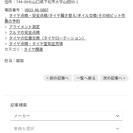
住所：744-0041山口県下松市大字山田93-1
電話番号：
0833-46-0887
タイヤ点検・安全点検/タイヤ履き替え/オイル交換/その他ピット作
業の予約
アライメント測定
クルマの安全点検
タイヤの位置交換（タイヤローテーション）
タイヤ点検・タイヤ空気圧充填
カテゴリ：
タイヤ関連
担当：越智
< 前の記事へ
一覧へ戻る
次の記事へ >
記事検索