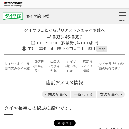
タイヤ館 下松
タイヤのことならブリヂストンのタイヤ館へ
0833-46-0887
10:00～18:30（作業受付は18:00まで)
〒744-0041 山口県下松市大字山田93-1
Map
都道府
山口県
タイヤ
店舗お
タイヤ・ホイール
タイヤ長持ちの秘
県から
のタイ
館 下松
ススメ
専門店のタイヤ館
訣の紹介です♪
探す
ヤ館
TOP
情報
店舗おススメ情報
< 前の記事へ
一覧へ戻る
次の記事へ >
タイヤ長持ちの秘訣の紹介です♪