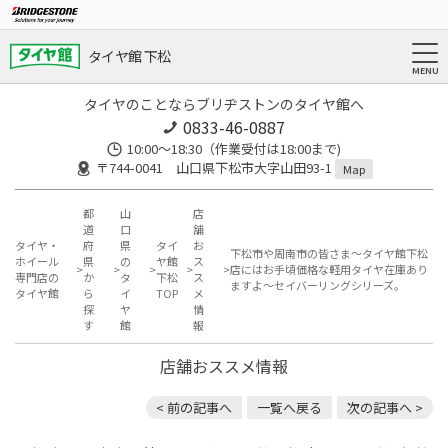
タイヤ館 下松
タイヤのことならブリヂストンのタイヤ館へ
0833-46-0887
10:00～18:30（作業受付は18:00まで)
〒744-0041 山口県下松市大字山田93-1
Map
都
山
店
道
口
舗
タイヤ・
府
県
タイ
お
下松市や周南市の皆さま〜タイヤ館下松
ホイール
県
の
ヤ館
ス
店にはお手頃価格な軽用タイヤ在庫あり
専門店の
か
タ
下松
ス
ますよ〜セイバーリングシリーズ。
タイヤ館
ら
イ
TOP
メ
探
ヤ
情
す
館
報
店舗おススメ情報
< 前の記事へ
一覧へ戻る
次の記事へ >