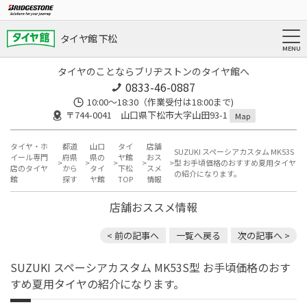
タイヤ館 下松
タイヤのことならブリヂストンのタイヤ館へ
0833-46-0887
10:00～18:30（作業受付は18:00まで)
〒744-0041 山口県下松市大字山田93-1
Map
タイヤ・ホ
都道
山口
タイ
店舗
SUZUKI スペーシアカスタム MK53S
イール専門
府県
県の
ヤ館
おス
型 お手頃価格のおすすめ夏用タイヤ
店のタイヤ
から
タイ
下松
スメ
の紹介になります。
館
探す
ヤ館
TOP
情報
店舗おススメ情報
< 前の記事へ
一覧へ戻る
次の記事へ >
SUZUKI スペーシアカスタム MK53S型 お手頃価格のおす
すめ夏用タイヤの紹介になります。