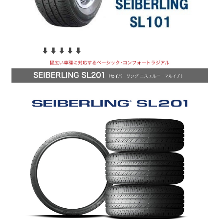
⬇︎ ⬇︎ ⬇︎ ⬇︎ ⬇︎