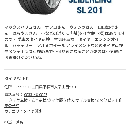
マックスバリュさん ナフコさん ウォンツさん 山口銀行さ
ん はちやまさん …などの近くに店舗(タイヤ館下松)はあります
ので… 愛車のタイヤ点検 空気圧点検 タイヤ エンジンオイ
ル バッテリー アルミホイール アライメントなどのタイヤ点検
やメンテナンス点検の事で…何か気になることがあれば…気軽に
お声掛けくださいね。
タイヤ館 下松
住所：744-0041山口県下松市大字山田93-1
電話番号：
0833-46-0887
タイヤ点検・安全点検/タイヤ履き替え/オイル交換/その他ピット作
業の予約
カテゴリ：
タイヤ関連
担当：越智