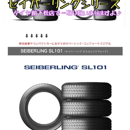
⬇︎ ⬇︎ ⬇︎ ⬇︎ ⬇︎