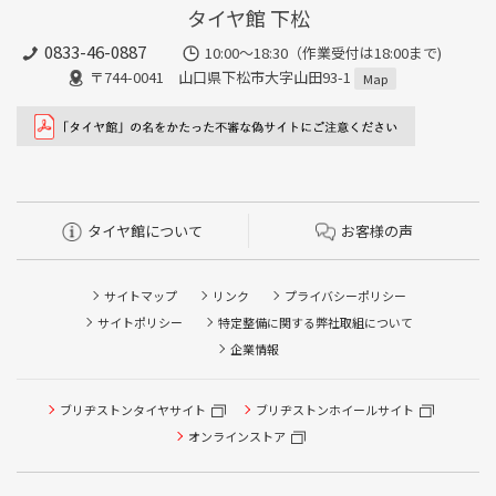
タイヤ館 下松
0833-46-0887
10:00～18:30（作業受付は18:00まで)
〒744-0041 山口県下松市大字山田93-1
Map
タイヤ館について
お客様の声
サイトマップ
リンク
プライバシーポリシー
サイトポリシー
特定整備に関する弊社取組について
企業情報
タイヤ点検・安全点検/タイヤ履き替え/オイル交換/その他
ブリヂストンタイヤサイト
ブリヂストンホイールサイト
ピット作業の予約
オンラインストア
クローク契約会員専用タイヤ履き替え※タイヤ履き替えを
希望のクローク契約会員の方はこちらを選択ください