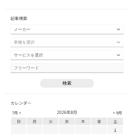
記事検索
カレンダー
2026年8月
7月 <
> 9月
日
月
火
水
木
金
土
1