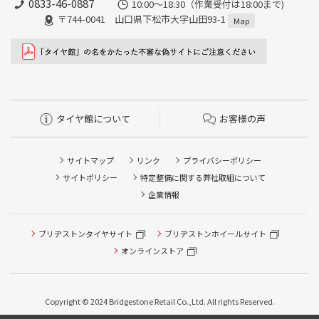
0833-46-0887
10:00～18:30（作業受付は18:00まで)
〒744-0041 山口県下松市大字山田93-1
Map
タイヤ館について
お客様の声
サイトマップ
リンク
プライバシーポリシー
サイトポリシー
特定整備に関する弊社取組について
企業情報
タイヤ点検・安全点検/タイヤ履き替え/オイル交換/その他
ブリヂストンタイヤサイト
ブリヂストンホイールサイト
ピット作業の予約
オンラインストア
クローク契約会員専用タイヤ履き替え※タイヤ履き替えを
希望のクローク契約会員の方はこちらを選択ください
本日のタイヤ履き替え順番待ち予約 ※クローク契約会員の
Copyright © 2024 Bridgestone Retail Co.,Ltd. All rights Reserved.
方はご利用いただけません