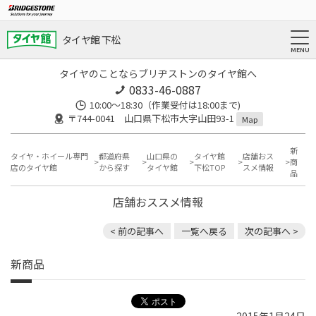
タイヤ館 下松
タイヤのことならブリヂストンのタイヤ館へ
0833-46-0887
10:00～18:30（作業受付は18:00まで)
〒744-0041 山口県下松市大字山田93-1
Map
新
タイヤ・ホイール専門
都道府県
山口県の
タイヤ館
店舗おス
商
店のタイヤ館
から探す
タイヤ館
下松TOP
スメ情報
品
店舗おススメ情報
< 前の記事へ
一覧へ戻る
次の記事へ >
新商品