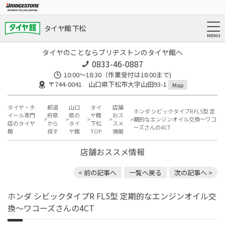
タイヤ館 下松
タイヤのことならブリヂストンのタイヤ館へ
0833-46-0887
10:00～18:30（作業受付は18:00まで)
〒744-0041 山口県下松市大字山田93-1
Map
タイヤ・ホ
都道
山口
タイ
店舗
ホンダ シビックタイプR FL5型 定
イール専門
府県
県の
ヤ館
おス
期的なエンジンオイル交換〜ワコ
店のタイヤ
から
タイ
下松
スメ
ーズさんの4CT
館
探す
ヤ館
TOP
情報
店舗おススメ情報
< 前の記事へ
一覧へ戻る
次の記事へ >
ホンダ シビックタイプR FL5型 定期的なエンジンオイル交
換〜ワコーズさんの4CT