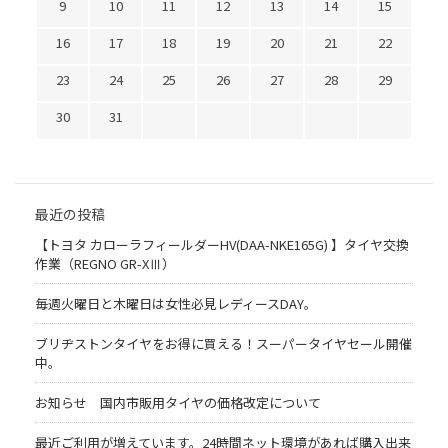
9
10
11
12
13
14
15
16
17
18
19
20
21
22
23
24
25
26
27
28
29
30
31
最近の投稿
【トヨタ カローラフィールダーHV(DAA-NKE165G) 】タイヤ交換
作業（REGNO GR-XⅢ）
毎週火曜日と木曜日は女性必見レディースDAY。
ブリヂストンタイヤをお得に買える！スーパータイヤセール開催
中。
お知らせ 国内市販用タイヤの価格改定について
最近ご利用が増えています。24時間ネット環境があれば購入出来