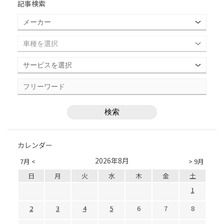
記事検索
カレンダー
2026年8月
7月 <
> 9月
日
月
火
水
木
金
土
1
2
3
4
5
6
7
8