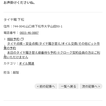
お声掛けくださいね。
タイヤ館 下松
住所：744-0041山口県下松市大字山田93-1
電話番号：
0833-46-0887
相談予約
タイヤ点検・安全点検/タイヤ履き替え/オイル交換/その他ピット作
業の予約
本日のタイヤ履き替え順番待ち予約 ※クローク契約会員の方はご利
用いただけません
カテゴリ：
オイル関連
担当：越智
< 前の記事へ
一覧へ戻る
次の記事へ >