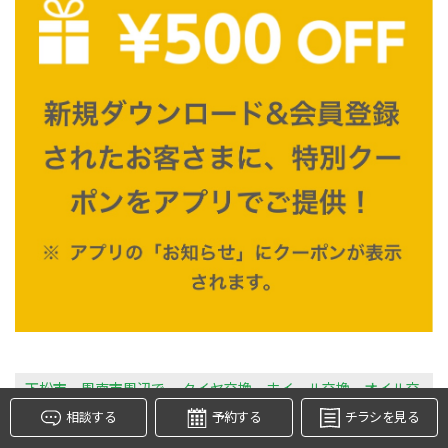
タイヤ点検・安全点検/タイヤ履き替え/オイル交換/その他
ピット作業の予約
クローク契約会員専用タイヤ履き替え※タイヤ履き替えを
希望のクローク契約会員の方はこちらを選択ください
本日のタイヤ履き替え順番待ち予約 ※クローク契約会員の
方はご利用いただけません
下松市 周南市周辺で
タイヤ交換 ホイール交換 オイル交
換 バッテリー交換 ワイパー交換 エアコンフィルター交換
相談する
予約する
チラシを見る
アライメント調整 タイヤ履き替え 脱着 付け替え など検