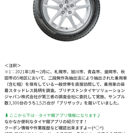
＜注釈＞
※1：2021
年
1
月～
2
月に、札幌市、旭川市、青森市、盛岡市、秋
田市の
5
地区において、二段無作為抽出法により抽出された乗用車
（含む軽）を保有している一般世帯を直接訪問して、乗用車の装
着スタッドレス銘柄を調査。ブリヂストンタイヤソリューション
ジャパン株式会社が第三者の調査会社に委託して実施。サンプル
数
3,300
台のうち
1,525
台が「ブリザック」を履いていました。
⬇︎ ここから下は…タイヤ館アプリ情報になります♪
なかなか便利なタイヤ館アプリの紹介です！
クーポン情報や作業履歴など確認出来ますよー(^○^)