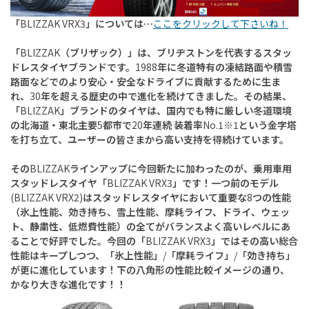
「
BLIZZAK VRX3
」については…
ここをクリックして下さいね！
「
BLIZZAK
（ブリザック）」は、ブリヂストンを代表するスタッ
ドレスタイヤブランドです。
1988
年に冬道特有の凍結路面や積雪
路面などでのより安心・安全なドライブに貢献するために生ま
れ、
30
年を超える歴史の中で進化を続けてきました。その結果、
「
BLIZZAK
」ブランドのタイヤは、国内でも特に厳しい冬道環境
の北海道・東北主要
5
都市で
20
年連続 装着率
No.1
※
1
という金字塔
を打ち立て、ユーザーの皆さまから高い支持を得続けています。
その
BLIZZAK
ラインアップに今回新たに加わったのが、乗用車用
スタッドレスタイヤ「
BLIZZAK VRX3
」です！一つ前のモデル
(BLIZZAK VRX2)
はスタッドレスタイヤにおいて重要な
8
つの性能
（氷上性能、効き持ち、雪上性能、摩耗ライフ、ドライ、ウェッ
ト、静粛性、低燃費性能）の全てがバランスよく高いレベルにあ
ることで好評でした。今回の「
BLIZZAK VRX3
」ではその高い総合
性能はキープしつつ、「氷上性能」
/
「摩耗ライフ」
/
「効き持ち」
が更に進化しています！下の八角形の性能比較イメージの通り、
かなり大きな進化です！！