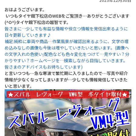
2023年12月30日
おはようございます。
いつもタイヤ館下松店のWEBをご覧頂き…ありがとうございます
(^O^)タイヤ館下松店の越智です。
皆さまに…少しでも有益な情報や役立つ情報を発信出来るように
日々更新していきます♪
補足:純粋に車両や商品…作業風景が確認出来るように、文字の埋
め込みなしの画像も今後は増やしていきたいと思います。
(画像へ
の文字入れの色使い/配色なども色々変化をつけて…見やすい？分
かりやすい？ホームページを…模索しながら目指していきます。
皆さまのアドバイスもお待ちしています)
と言いつつも…急な寒波で繁忙期に入りましたので…写真や紹介
情報が少なくなってしまいますが…少しでも情報発信していきた
いと思います。