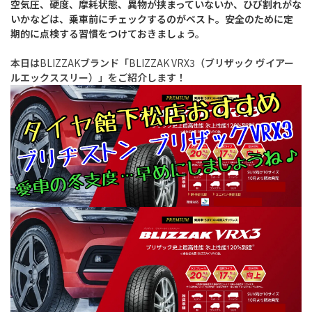
空気圧、硬度、摩耗状態、異物が挟まっていないか、ひび割れがな
いかなどは、乗車前にチェックするのがベスト。安全のために定
期的に点検する習慣をつけておきましょう。
本日は
BLIZZAK
ブランド「
BLIZZAK
VRX3
（ブリザック ヴイアー
ルエックススリー）」をご紹介します！