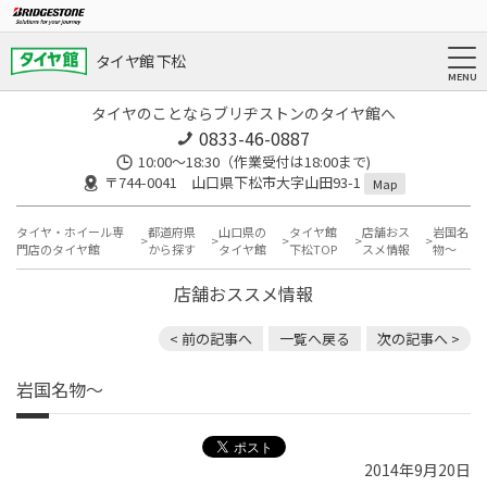
タイヤ館 下松
タイヤのことならブリヂストンのタイヤ館へ
0833-46-0887
10:00～18:30（作業受付は18:00まで)
〒744-0041 山口県下松市大字山田93-1
Map
タイヤ・ホイール専
都道府県
山口県の
タイヤ館
店舗おス
岩国名
門店のタイヤ館
から探す
タイヤ館
下松TOP
スメ情報
物～
店舗おススメ情報
< 前の記事へ
一覧へ戻る
次の記事へ >
岩国名物～
2014年9月20日