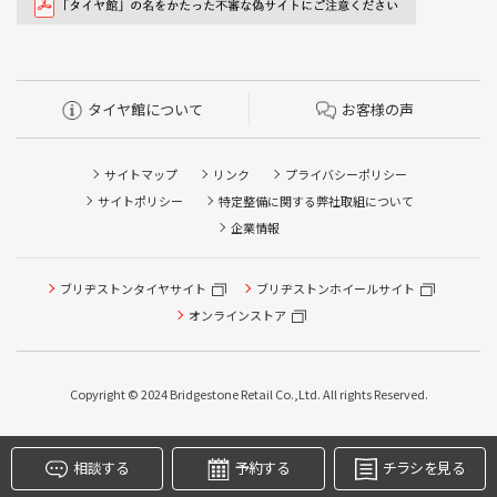
タイヤ館について
お客様の声
サイトマップ
リンク
プライバシーポリシー
サイトポリシー
特定整備に関する弊社取組について
企業情報
タイヤ点検・安全点検/タイヤ履き替え/オイル交換/その他
ブリヂストンタイヤサイト
ブリヂストンホイールサイト
ピット作業の予約
オンラインストア
クローク契約会員専用タイヤ履き替え※タイヤ履き替えを
希望のクローク契約会員の方はこちらを選択ください
Copyright © 2024 Bridgestone Retail Co.,Ltd. All rights Reserved.
本日のタイヤ履き替え順番待ち予約 ※クローク契約会員の
方はご利用いただけません
相談する
予約する
チラシを見る