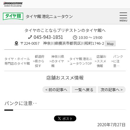
タイヤ館 港北ニュータウン
タイヤのことならブリヂストンのタイヤ館へ
045-943-1851
10:30 ～ 19:00
〒224-0057 神奈川県横浜市都筑区川和町1746-2
Map
都道府
神奈川県
店舗お
パンク
タイヤ・ホイール
タイヤ館 港北ニ
県から
のタイヤ
ススメ
に注
専門店のタイヤ館
ュータウンTOP
探す
館
情報
意‥
店舗おススメ情報
< 前の記事へ
一覧へ戻る
次の記事へ >
パンクに注意‥
2020年7月27日