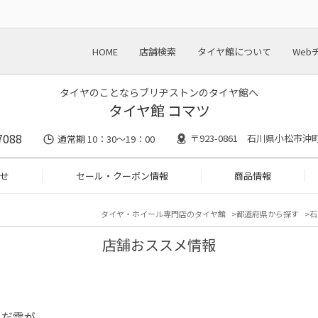
HOME
店舗検索
タイヤ館について
Web
タイヤのことならブリヂストンのタイヤ館へ
タイヤ館 コマツ
7088
〒923-0861 石川県小松市沖
通常期 10：30～19：00
せ
セール・クーポン情報
商品情報
タイヤ・ホイール専門店のタイヤ館
都道府県から探す
石
店舗おススメ情報
まだ雪が