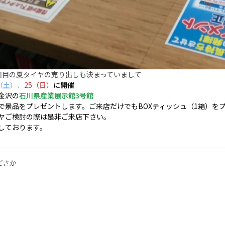
回目の夏タイヤの売り出しも決まっていまして
（土）、
25（日）
に開催
金沢の
石川県産業展示館3号館
で景品をプレゼントします。
ご来店だけでもBOXティッシュ（1箱）を
ヤご検討の際は是非ご来店下さい。
しております。
どさか