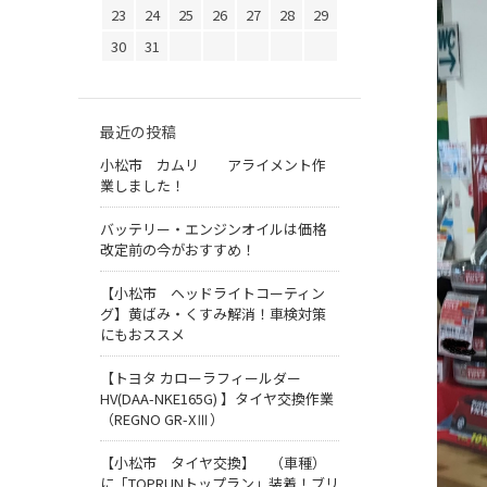
23
24
25
26
27
28
29
30
31
最近の投稿
小松市 カムリ アライメント作
業しました！
バッテリー・エンジンオイルは価格
改定前の今がおすすめ！
【小松市 ヘッドライトコーティン
グ】黄ばみ・くすみ解消！車検対策
にもおススメ
【トヨタ カローラフィールダー
HV(DAA-NKE165G) 】タイヤ交換作業
（REGNO GR-XⅢ）
【小松市 タイヤ交換】 （車種）
に「TOPRUNトップラン」装着！ブリ