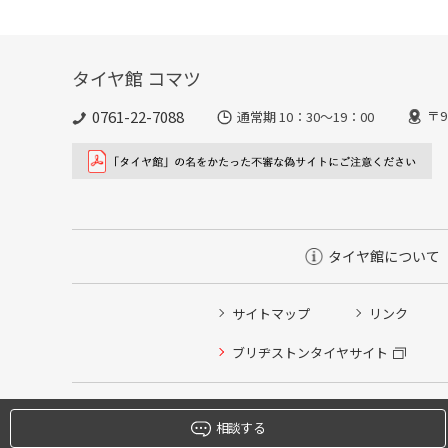
タイヤ館 コマツ
0761-22-7088
〒9
通常期 10：30～19：00
タイヤ館について
サイトマップ
リンク
タイヤ点検・安全点検/タイヤ履き替え/オイル交換/その
ブリヂストンタイヤサイト
クローク契約会員専用タイヤ履き替え※タイヤ履き替えを
本日のタイヤ履き替え順番待ち予約 ※クローク契約会員
相談する