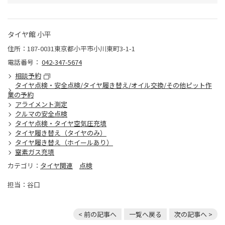
タイヤ館 小平
住所：187-0031東京都小平市小川東町3-1-1
電話番号：
042-347-5674
相談予約
タイヤ点検・安全点検/タイヤ履き替え/オイル交換/その他ピット作
業の予約
アライメント測定
クルマの安全点検
タイヤ点検・タイヤ空気圧充填
タイヤ履き替え（タイヤのみ）
タイヤ履き替え（ホイールあり）
窒素ガス充填
カテゴリ：
タイヤ関連
点検
担当：谷口
< 前の記事へ
一覧へ戻る
次の記事へ >