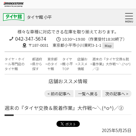
タイヤ館 小平
様々な車種に対応できる在庫を取り揃えております。
042-347-5674
10:30～19:00 （作業受付18:30終了）
〒187-0031 東京都小平市小川東町3-1-1
Map
タイヤ・ホイ
都道府
東京都
タイヤ
店舗お
週末の『タイヤ交換＆脱
ール専門店の
県から
のタイ
館 小平
ススメ
着作業』大作戦～＼(^o^)
タイヤ館
探す
ヤ館
TOP
情報
／②
店舗おススメ情報
< 前の記事へ
一覧へ戻る
次の記事へ >
週末の『タイヤ交換＆脱着作業』大作戦～＼(^o^)／②
2025年5月25日