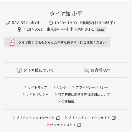
タイヤ館 小平
042-347-5674
10:30～19:00 （作業受付18:30終了）
〒187-0031 東京都小平市小川東町3-1-1
Map
タイヤ館について
お客様の声
サイトマップ
リンク
プライバシーポリシー
サイトポリシー
特定整備に関する弊社取組について
企業情報
タイヤ点検・安全点検/タイヤ履き替え/オイル交換/その他
ブリヂストンタイヤサイト
ブリヂストンホイールサイト
ピット作業の予約
オンラインストア