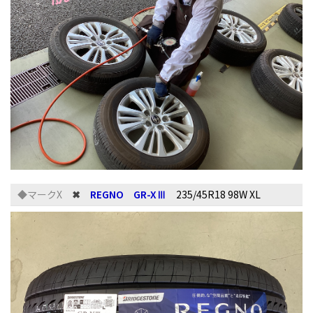
◆マークX
✖
REGNO GR-XⅢ
235/45R18 98W XL