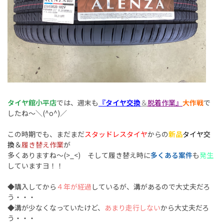
タイヤ館小平店
では、週末も
『タイヤ交換
＆
脱着作業』
大作戦
で
したね～＼(^o^)／
この時期でも、まだまだ
スタッドレスタイヤ
からの
新品
タイヤ
交
換
＆
履き替え作業
が
多くありますね～(>_<) そして履き替え時に
多くある案件
も
発生
していますヨ！！
◆購入してから
４年が経過
しているが、溝があるので大丈夫だろ
う・・・
◆溝が少なくなっていたけど、
あまり走行しない
から大丈夫だろ
う・・・