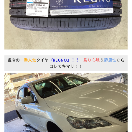
当店の
一番人気
タイヤ
『REGNO』！！
乗り心地
＆
静粛性
なら
コレでキマリ！！