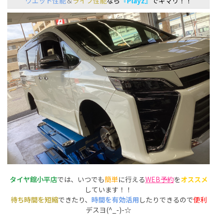
ウエット性能
＆
ライフ性能
なら
『Playz』
でキマリ！！
タイヤ館小平店
では、いつでも
簡単
に行える
WEB予約
を
オススメ
しています！！
待ち時間を短縮
できたり、
時間を有効活用
したりできるので
便利
デスヨ(^_-)-☆