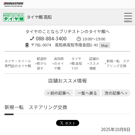
タイヤ館 高知
タイヤのことならブリヂストンのタイヤ館へ
088-884-3400
10:00〜19:00
〒781-0074 高知県高知市南金田1-43
Map
都道府
高知県
タイヤ
店舗お
タイヤ・ホイール
新規一転 ステ
県から
のタイ
館 高知
ススメ
専門店のタイヤ館
アリング交換
探す
ヤ館
TOP
情報
店舗おススメ情報
< 前の記事へ
一覧へ戻る
次の記事へ >
新規一転 ステアリング交換
2025年10月8日