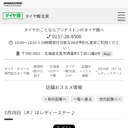
タイヤ館 北見
タイヤのことならブリヂストンのタイヤ館へ
0157-26-8500
10:00～18:30 ※24時間受付可能なWEB予約も是非ご利用くださ
い！
〒090-0831 北海道北見市西富町1丁目12番6号
Map
都道府
北海道
タイヤ
店舗お
タイヤ・ホイール
3月28日（木）は
県から
のタイ
館 北見
ススメ
専門店のタイヤ館
レディースデー♪
探す
ヤ館
TOP
情報
店舗おススメ情報
< 前の記事へ
一覧へ戻る
次の記事へ >
3月28日（木）はレディースデー♪