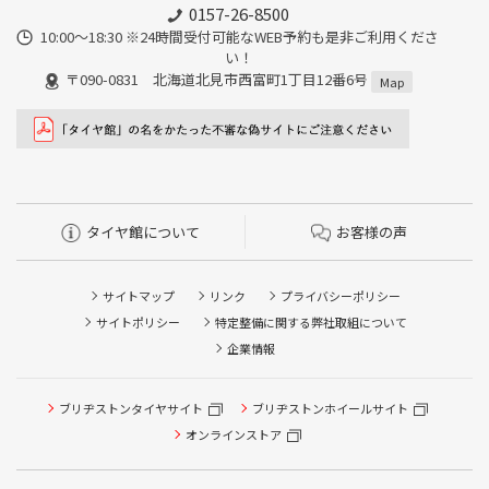
0157-26-8500
10:00～18:30 ※24時間受付可能なWEB予約も是非ご利用くださ
い！
〒090-0831 北海道北見市西富町1丁目12番6号
Map
タイヤ館について
お客様の声
サイトマップ
リンク
プライバシーポリシー
サイトポリシー
特定整備に関する弊社取組について
企業情報
ブリヂストンタイヤサイト
ブリヂストンホイールサイト
タイヤ点検・安全点検/タイヤ履き替え/オイル交換/その他
ピット作業の予約
オンラインストア
クローク契約会員専用タイヤ履き替え※タイヤ履き替えを
希望のクローク契約会員の方はこちらを選択ください