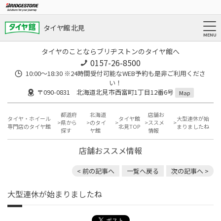
タイヤ館 北見
タイヤのことならブリヂストンのタイヤ館へ
0157-26-8500
10:00～18:30 ※24時間受付可能なWEB予約も是非ご利用くださ
い！
〒090-0831 北海道北見市西富町1丁目12番6号
Map
都道府
北海道
店舗お
タイヤ・ホイール
タイヤ館
大型連休が始
県から
のタイ
ススメ
専門店のタイヤ館
北見TOP
まりましたね
探す
ヤ館
情報
店舗おススメ情報
< 前の記事へ
一覧へ戻る
次の記事へ >
大型連休が始まりましたね