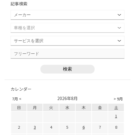
記事検索
カレンダー
2026年8月
7月 <
> 9月
日
月
火
水
木
金
土
1
2
3
4
5
6
7
8