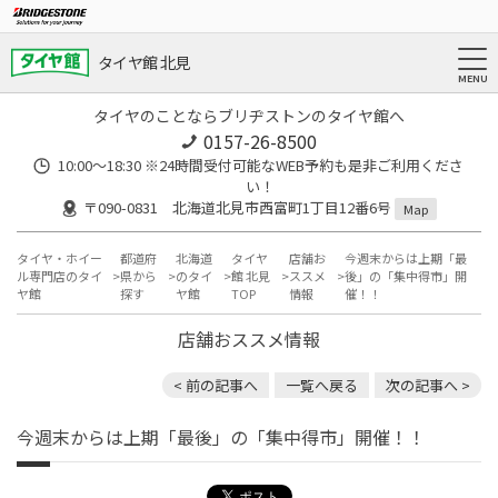
タイヤ館 北見
タイヤのことならブリヂストンのタイヤ館へ
0157-26-8500
10:00～18:30 ※24時間受付可能なWEB予約も是非ご利用くださ
い！
〒090-0831 北海道北見市西富町1丁目12番6号
Map
タイヤ・ホイー
都道府
北海道
タイヤ
店舗お
今週末からは上期「最
ル専門店のタイ
県から
のタイ
館 北見
ススメ
後」の「集中得市」開
ヤ館
探す
ヤ館
TOP
情報
催！！
店舗おススメ情報
< 前の記事へ
一覧へ戻る
次の記事へ >
今週末からは上期「最後」の「集中得市」開催！！