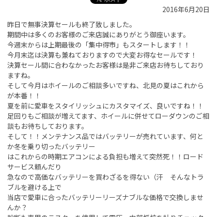
2016年6月20日
昨日で無事決算セールも終了致しました。
期間中は多くのお客様のご来店誠にありがとう御座います。
今週末からは上期最後の「集中得市」もスタートします！！
今月末迄は決算も兼ねておりますので大変お得なセールです！
決算セール間に合わなかったお客様は是非ご来店お待ちしており
ますね。
そして今月はホイールのご相談多いですね、北見の夏はこれから
が本番！！
夏を前に愛車をスタイリッシュにカスタマイズ、良いですね！！
足回りもご相談が増えてます、ホイールに併せてローダウンのご相
談もお待ちしております。
そして！！メンテナンス品ではバッテリーが売れています、何と
か冬を乗り切ったバッテリー
はこれからの時期エアコンによる負担も増えて突然死！！ロード
サービス頼んだり
急なので高価なバッテリーを買わざるを得ない（汗 そんなトラ
ブルを避ける上で
当店で愛車に合ったバッテリーリーズナブルな価格で交換しませ
んか？