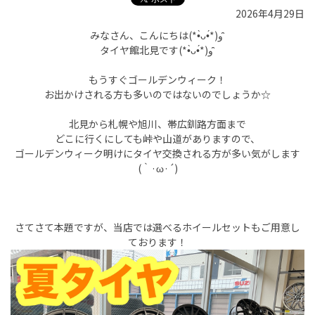
2026年4月29日
みなさん、こんにちは(*•̀ᴗ•́*)و ̑̑
タイヤ館北見です(*•̀ᴗ•́*)و ̑̑
もうすぐゴールデンウィーク！
お出かけされる方も多いのではないのでしょうか☆
北見から札幌や旭川、帯広釧路方面まで
どこに行くにしても峠や山道がありますので、
ゴールデンウィーク明けにタイヤ交換される方が多い気がします
(｀·ω·´)
さてさて本題ですが、当店では選べるホイールセットもご用意し
ております！