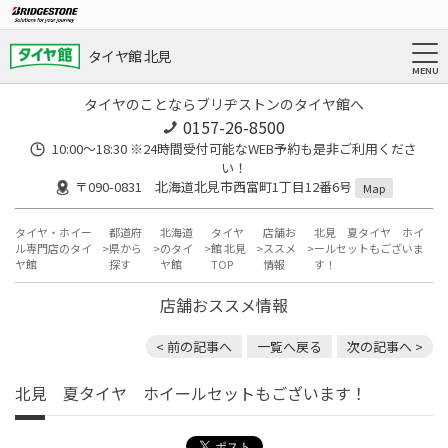
タイヤ館 北見
タイヤのことならブリヂストンのタイヤ館へ
0157-26-8500
10:00～18:30 ※24時間受付可能なWEB予約も是非ご利用くださ
い！
〒090-0831 北海道北見市西富町1丁目12番6号
Map
タイヤ・ホイー
都道府
北海道
タイヤ
店舗お
北見 夏タイヤ ホイ
ル専門店のタイ
県から
のタイ
館 北見
ススメ
ールセットもございま
ヤ館
探す
ヤ館
TOP
情報
す！
店舗おススメ情報
< 前の記事へ
一覧へ戻る
次の記事へ >
北見 夏タイヤ ホイールセットもございます！