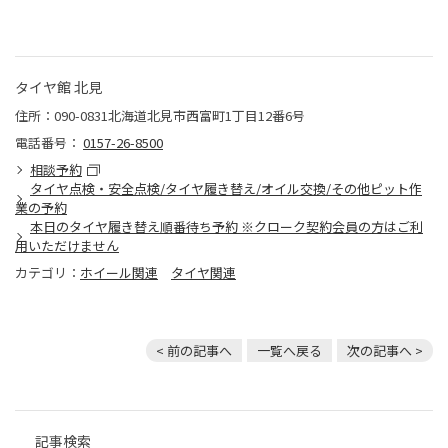
タイヤ館 北見
住所：090-0831北海道北見市西富町1丁目12番6号
電話番号：
0157-26-8500
相談予約
タイヤ点検・安全点検/タイヤ履き替え/オイル交換/その他ピット作
業の予約
本日のタイヤ履き替え順番待ち予約 ※クローク契約会員の方はご利
用いただけません
カテゴリ：
ホイール関連
タイヤ関連
< 前の記事へ
一覧へ戻る
次の記事へ >
記事検索