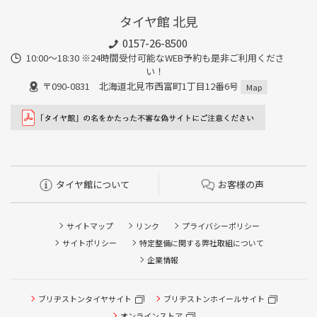
タイヤ館 北見
0157-26-8500
10:00～18:30 ※24時間受付可能なWEB予約も是非ご利用くださ
い！
〒090-0831 北海道北見市西富町1丁目12番6号
Map
タイヤ館について
お客様の声
サイトマップ
リンク
プライバシーポリシー
サイトポリシー
特定整備に関する弊社取組について
企業情報
タイヤ点検・安全点検/タイヤ履き替え/オイル交換/その他
ブリヂストンタイヤサイト
ブリヂストンホイールサイト
ピット作業の予約
オンラインストア