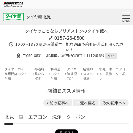
タイヤ館 北見
タイヤのことならブリヂストンのタイヤ館へ
0157-26-8500
10:00～18:30 ※24時間受付可能なWEB予約も是非ご利用くださ
い！
〒090-0831 北海道北見市西富町1丁目12番6号
Map
タイヤ・ホイー
都道府
北海道
タイヤ
店舗お
北見 車 エアコ
ル専門店のタイ
県から
のタイ
館 北見
ススメ
ン 洗浄 クーポ
ヤ館
探す
ヤ館
TOP
情報
ン
店舗おススメ情報
< 前の記事へ
一覧へ戻る
次の記事へ >
北見 車 エアコン 洗浄 クーポン