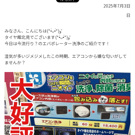
2025年7月3日
日
みなさん、こんにちは(*•̀ᴗ•́*)و ̑̑
タイヤ館北見でございます(*•̀ᴗ•́*)و ̑̑
今日は今流行り？のエバポレーター洗浄のご紹介です！
湿気が多いジメジメしたこの時期、エアコンから嫌な匂いがして
ませんか？