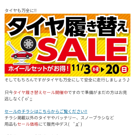
タイヤも万全に‼︎
そしてもちろんですがタイヤも万全にして安全に走行しましょう♪
只今
タイヤ履き替えセール開催中
ですので準備がまだの方はお見
逃しなく(ﾟoﾟ;;
セールのチラシはこちらからご覧ください‼︎
チラシ掲載以外のタイヤやバッテリー、スノーブラシなど
用品も
セール価格
にて販売中デス( ﾟдﾟ)