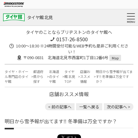
タイヤ館 北見
タイヤのことならブリヂストンのタイヤ館へ
0157-26-8500
10:00～18:30 ※24時間受付可能なWEB予約も是非ご利用くださ
い！
〒090-0831 北海道北見市西富町1丁目12番6号
Map
タイヤ・ホイー
都道府
北海道
タイヤ
店舗お
明日から雪予報が出てま
ル専門店のタイ
県から
のタイ
館 北見
ススメ
す‼︎ 冬準備は万全です
ヤ館
探す
ヤ館
TOP
情報
か？
店舗おススメ情報
< 前の記事へ
一覧へ戻る
次の記事へ >
明日から雪予報が出てます‼︎ 冬準備は万全ですか？