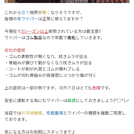
これから
雪で
視界が
悪く
なりそうですが、
皆様の
冬ワイパー
は正常に使えてますか？
今現在で
3シーズン以上
使用されている方は要注意‼︎
ワイパーは
ゴム製品
なので年数で
劣化
していきます。
劣化の症状
・ゴムの柔軟性が無くなり、拭きムラが出る
・骨組みが錆びて動かなくなり拭きムラが出る
・コートが剥がれ窓とゴムが擦れブレる
・ゴムが切れ骨組みが直接窓にぶつかり傷が付く
上の症状は一部の例ですが、
視界不良
はとても
危険
です。
安全に運転する為にもワイパーは
最適
にしておきましょう(^○^)ノ
当店では
お手頃価格
、
性能重視
とワイパーの種類を複数ご用意し
ております。
気になる方はお気軽にスタッフまで♪