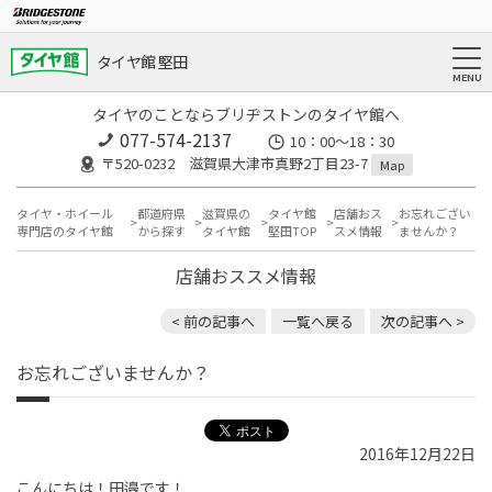
タイヤ館 堅田
タイヤのことならブリヂストンのタイヤ館へ
077-574-2137
10：00～18：30
〒520-0232 滋賀県大津市真野2丁目23-7
Map
タイヤ・ホイール
都道府県
滋賀県の
タイヤ館
店舗おス
お忘れござい
専門店のタイヤ館
から探す
タイヤ館
堅田TOP
スメ情報
ませんか？
店舗おススメ情報
< 前の記事へ
一覧へ戻る
次の記事へ >
お忘れございませんか？
2016年12月22日
こんにちは！田邉です！