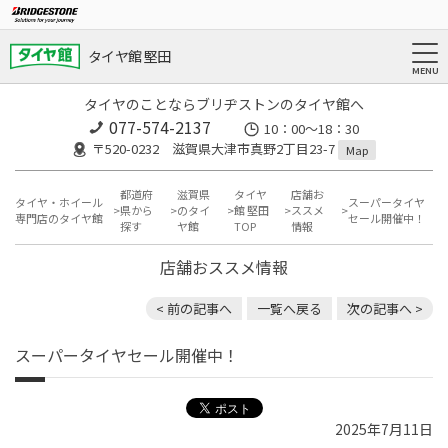
タイヤ館 堅田
タイヤのことならブリヂストンのタイヤ館へ
077-574-2137
10：00～18：30
〒520-0232 滋賀県大津市真野2丁目23-7
Map
都道府
滋賀県
タイヤ
店舗お
タイヤ・ホイール
スーパータイヤ
県から
のタイ
館 堅田
ススメ
専門店のタイヤ館
セール開催中！
探す
ヤ館
TOP
情報
店舗おススメ情報
< 前の記事へ
一覧へ戻る
次の記事へ >
スーパータイヤセール開催中！
2025年7月11日