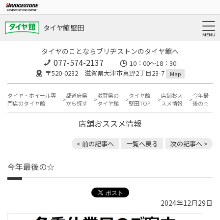
タイヤ館 堅田
タイヤのことならブリヂストンのタイヤ館へ
077-574-2137
10：00～18：30
〒520-0232 滋賀県大津市真野2丁目23-7
Map
タイヤ・ホイール専
都道府県
滋賀県の
タイヤ館
店舗おス
今年最
門店のタイヤ館
から探す
タイヤ館
堅田TOP
スメ情報
後の☆
店舗おススメ情報
< 前の記事へ
一覧へ戻る
次の記事へ >
今年最後の☆
2024年12月29日