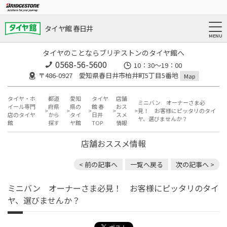
タイヤ館 春日井
タイヤのことならブリヂストンのタイヤ館へ
0568-56-5600
10：30～19：00
〒486-0927 愛知県春日井市柏井町5丁目5番地
Map
タイヤ・ホ
都道
愛知
タイヤ
店舗
ミニバン オーナーさま必
イール専門
府県
県の
館 春
おス
見！ お客様にピッタリのタイ
店のタイヤ
から
タイ
日井
スメ
ヤ、選びませんか？
館
探す
ヤ館
TOP
情報
店舗おススメ情報
< 前の記事へ
一覧へ戻る
次の記事へ >
ミニバン オーナーさま必見！ お客様にピッタリのタイ
ヤ、選びませんか？