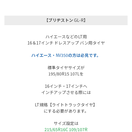
【ブリヂストン
GL-R
】
ハイエースなどの
LT
用
16
＆
17
インチ ドレスアップ バン用タイヤ
ハイエース・
NV350
の方は必見です。
標準タイヤサイズが
195/80R15 107Lを
16
インチ・
17
インチへ
インチアップさせる際には
LT規格【ライトトラック
タイヤ】
にする必要があります。
サイズ設定は
215/65R16C 109/107R