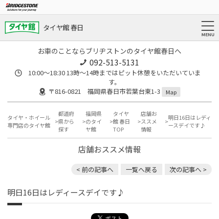
タイヤ館 春日
お車のことならブリヂストンのタイヤ館春日へ
092-513-5131
10:00～18:30 13時〜14時まではピット休憩をいただいていま
す。
〒816-0821 福岡県春日市若葉台東1-3
Map
都道府
福岡県
タイヤ
店舗お
タイヤ・ホイール
明日16日はレディ
県から
のタイ
館 春日
ススメ
専門店のタイヤ館
ースデイです♪
探す
ヤ館
TOP
情報
店舗おススメ情報
< 前の記事へ
一覧へ戻る
次の記事へ >
明日16日はレディースデイです♪