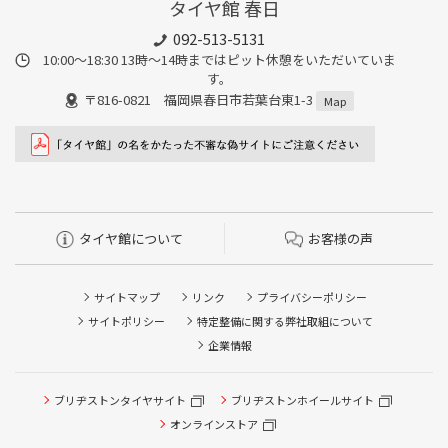
タイヤ館 春日
092-513-5131
10:00～18:30 13時〜14時まではピット休憩をいただいていま
す。
〒816-0821 福岡県春日市若葉台東1-3
Map
タイヤ館について
お客様の声
サイトマップ
リンク
プライバシーポリシー
サイトポリシー
特定整備に関する弊社取組について
企業情報
タイヤ点検・安全点検/タイヤ履き替え/オイル交換/その他
ブリヂストンタイヤサイト
ブリヂストンホイールサイト
ピット作業の予約
オンラインストア