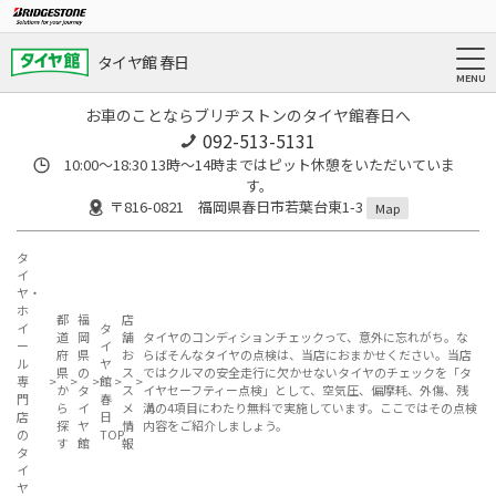
タイヤ館 春日
お車のことならブリヂストンのタイヤ館春日へ
092-513-5131
10:00～18:30 13時〜14時まではピット休憩をいただいていま
す。
〒816-0821 福岡県春日市若葉台東1-3
Map
タ
イ
ヤ・
ホ
都
福
店
イ
タ
道
岡
舗
タイヤのコンディションチェックって、意外に忘れがち。な
ー
イ
府
県
お
らばそんなタイヤの点検は、当店におまかせください。当店
ル
ヤ
県
の
ス
ではクルマの安全走行に欠かせないタイヤのチェックを「タ
専
館
か
タ
ス
イヤセーフティー点検」として、空気圧、偏摩耗、外傷、残
門
春
ら
イ
メ
溝の4項目にわたり無料で実施しています。ここではその点検
店
日
探
ヤ
情
内容をご紹介しましょう。
の
TOP
す
館
報
タ
イ
ヤ