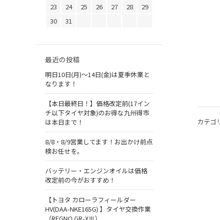
23
24
25
26
27
28
29
30
31
最近の投稿
明日10日(月)～14日(金)は夏季休業と
なります！
【本日最終日！】価格改定前(17イン
チ以下タイヤ対象)のお得な九州得市
カテゴ
は本日まで！
8/8・8/9営業してます！お出かけ前点
検お任せを。
バッテリー・エンジンオイルは価格
改定前の今がおすすめ！
【トヨタ カローラフィールダー
HV(DAA-NKE165G) 】タイヤ交換作業
（REGNO GR-XⅢ）