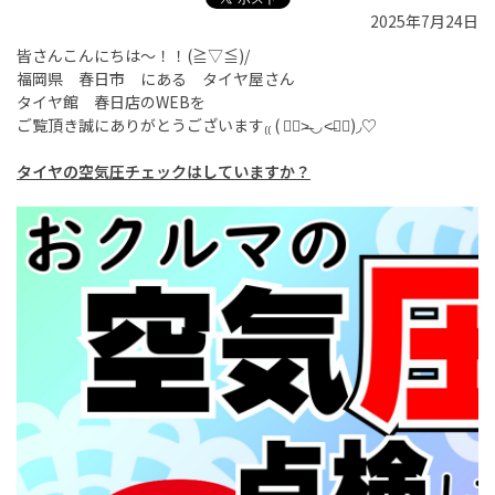
2025年7月24日
皆さんこんにちは～！！(≧▽≦)/
福岡県 春日市 にある タイヤ屋さん
タイヤ館 春日店の
WEB
を
ご覧頂き誠にありがとうございます₍₍
(
๑
˃̶
◡
˂̶
๑
)
◞♡
タイヤの空気圧チェックはしていますか？