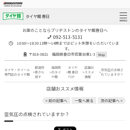
タイヤ館 春日
お車のことならブリヂストンのタイヤ館春日へ
092-513-5131
10:00～18:30 13時〜14時まではピット休憩をいただいていま
す。
〒816-0821 福岡県春日市若葉台東1-3
Map
都道府
福岡県
タイヤ
店舗お
タイヤ・ホイール
空気圧の点検さ
県から
のタイ
館 春日
ススメ
専門店のタイヤ館
れていますか？
探す
ヤ館
TOP
情報
店舗おススメ情報
< 前の記事へ
一覧へ戻る
次の記事へ >
空気圧の点検されていますか？