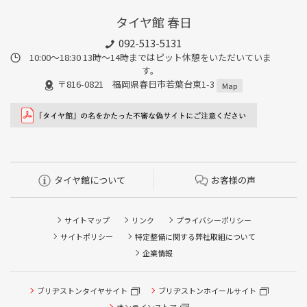
タイヤ館 春日
092-513-5131
10:00～18:30 13時〜14時まではピット休憩をいただいていま
す。
〒816-0821 福岡県春日市若葉台東1-3
Map
タイヤ館について
お客様の声
サイトマップ
リンク
プライバシーポリシー
サイトポリシー
特定整備に関する弊社取組について
企業情報
ブリヂストンタイヤサイト
ブリヂストンホイールサイト
タイヤ点検・安全点検/タイヤ履き替え/オイル交換/その他
ピット作業の予約
オンラインストア