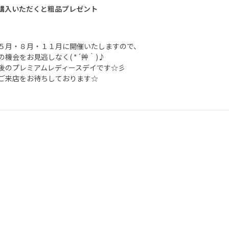
購入いただくと粗品プレゼント
５月・８月・１１月に開催いたしますので、
の機会をお見逃しなく( *´艸｀)♪
後のプレミアムレディースデイです☆彡
ご来店をお待ちしております☆