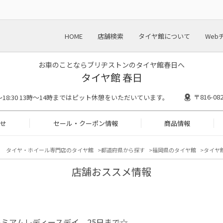
HOME
店舗検索
タイヤ館について
Web
お車のことならブリヂストンのタイヤ館春日へ
タイヤ館 春日
〒816-
00～18:30 13時〜14時まではピット休憩をいただいています。
せ
セール・クーポン情報
商品情報
タイヤ・ホイール専門店のタイヤ館
都道府県から探す
福岡県のタイヤ館
タイヤ館
店舗おススメ情報
ミアムレディースデイ 25日まで☆