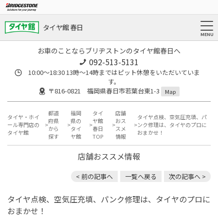
タイヤ館 春日
お車のことならブリヂストンのタイヤ館春日へ
092-513-5131
10:00～18:30 13時〜14時まではピット休憩をいただいていま
す。
〒816-0821 福岡県春日市若葉台東1-3
Map
都道
福岡
タイ
店舗
タイヤ・ホイ
タイヤ点検、空気圧充填、パ
府県
県の
ヤ館
おス
ール専門店の
ンク修理は、タイヤのプロに
から
タイ
春日
スメ
タイヤ館
おまかせ！
探す
ヤ館
TOP
情報
店舗おススメ情報
< 前の記事へ
一覧へ戻る
次の記事へ >
タイヤ点検、空気圧充填、パンク修理は、タイヤのプロに
おまかせ！