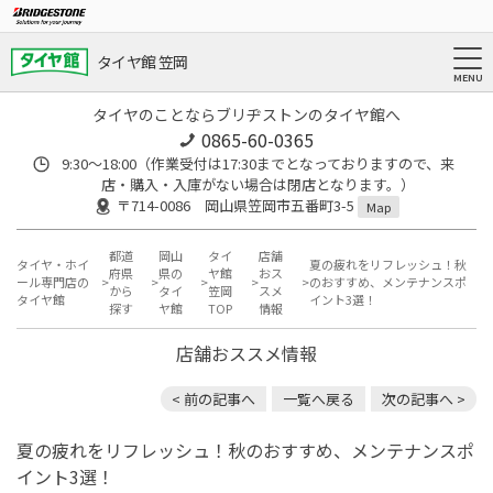
タイヤ館 笠岡
タイヤのことならブリヂストンのタイヤ館へ
0865-60-0365
9:30～18:00（作業受付は17:30までとなっておりますので、来
店・購入・入庫がない場合は閉店となります。）
〒714-0086 岡山県笠岡市五番町3-5
Map
都道
岡山
タイ
店舗
タイヤ・ホイ
夏の疲れをリフレッシュ！秋
府県
県の
ヤ館
おス
ール専門店の
のおすすめ、メンテナンスポ
から
タイ
笠岡
スメ
タイヤ館
イント3選！
探す
ヤ館
TOP
情報
店舗おススメ情報
< 前の記事へ
一覧へ戻る
次の記事へ >
夏の疲れをリフレッシュ！秋のおすすめ、メンテナンスポ
イント3選！