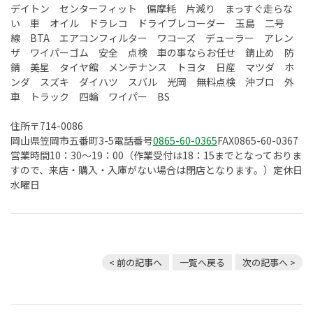
デイトン センターフィット 偏摩耗 片減り まっすぐ走らな
い 車 オイル ドラレコ ドライブレコーダー 玉島 二号
線 BTA エアコンフィルター ワコーズ デューラー アレン
ザ ワイパーゴム 安全 点検 車の事ならお任せ 錆止め 防
錆 美星 タイヤ館 メンテナンス トヨタ 日産 マツダ ホ
ンダ スズキ ダイハツ スバル 光岡 無料点検 沖ブロ 外
車 トラック 四輪 ワイパー BS
住所〒714-0086
岡山県笠岡市五番町3-5電話番号
0865-60-0365
FAX0865-60-0367
営業時間10：30～19：00（作業受付は18：15までとなっておりま
すので、来店・購入・入庫がない場合は閉店となります。）定休日
水曜日
< 前の記事へ
一覧へ戻る
次の記事へ >