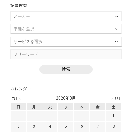
記事検索
カレンダー
2026年8月
7月 <
> 9月
日
月
火
水
木
金
土
1
2
3
4
5
6
7
8