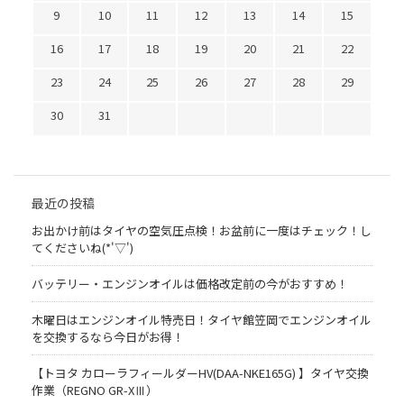
9
10
11
12
13
14
15
16
17
18
19
20
21
22
23
24
25
26
27
28
29
30
31
最近の投稿
お出かけ前はタイヤの空気圧点検！お盆前に一度はチェック！し
てくださいね(*'▽')
バッテリー・エンジンオイルは価格改定前の今がおすすめ！
木曜日はエンジンオイル特売日！タイヤ館笠岡でエンジンオイル
を交換するなら今日がお得！
【トヨタ カローラフィールダーHV(DAA-NKE165G) 】タイヤ交換
作業（REGNO GR-XⅢ）