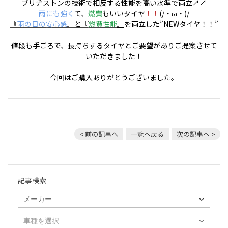
ブリヂストンの技術で相反する性能を高い水準で両立↗↗
雨にも強く
て、
燃費
もいいタイヤ
！！
(/・ω・)/
『
雨の日の安心感
』と『
燃費性能
』
を両立した”NEWタイヤ！！”
値段も手ごろで、長持ちするタイヤとご要望がありご提案させて
いただきました！
今回はご購入ありがとうございました。
< 前の記事へ
一覧へ戻る
次の記事へ >
記事検索