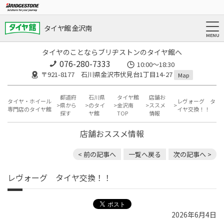
タイヤ館 金沢南
タイヤのことならブリヂストンのタイヤ館へ
076-280-7333
10:00～18:30
〒921-8177 石川県金沢市伏見台1丁目14-27
Map
都道府
石川県
タイヤ館
店舗お
タイヤ・ホイール
レヴォーグ タ
県から
のタイ
金沢南
ススメ
専門店のタイヤ館
イヤ交換！！
探す
ヤ館
TOP
情報
店舗おススメ情報
< 前の記事へ
一覧へ戻る
次の記事へ >
レヴォーグ タイヤ交換！！
2026年6月4日