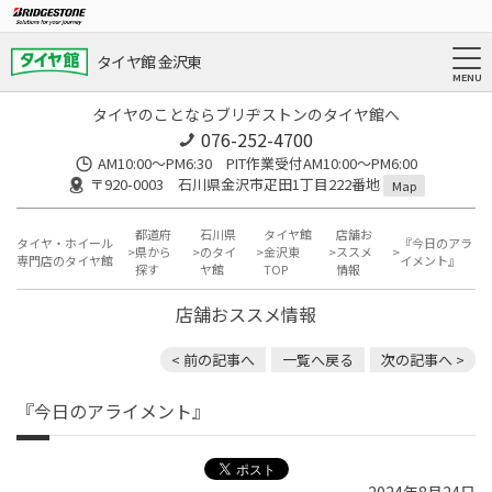
タイヤ館 金沢東
タイヤのことならブリヂストンのタイヤ館へ
076-252-4700
AM10:00～PM6:30 PIT作業受付AM10:00～PM6:00
〒920-0003 石川県金沢市疋田1丁目222番地
Map
都道府
石川県
タイヤ館
店舗お
タイヤ・ホイール
『今日のアラ
県から
のタイ
金沢東
ススメ
専門店のタイヤ館
イメント』
探す
ヤ館
TOP
情報
店舗おススメ情報
< 前の記事へ
一覧へ戻る
次の記事へ >
『今日のアライメント』