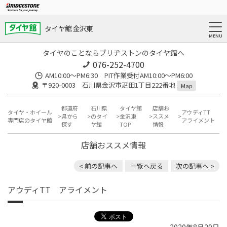
タイヤ館 金沢東
タイヤのことならブリヂストンのタイヤ館へ
076-252-4700
AM10:00～PM6:30 PIT作業受付AM10:00～PM6:00
〒920-0003 石川県金沢市疋田1丁目222番地
Map
都道府
石川県
タイヤ館
店舗お
タイヤ・ホイール
アウディTT
県から
のタイ
金沢東
ススメ
専門店のタイヤ館
アライメント
探す
ヤ館
TOP
情報
店舗おススメ情報
< 前の記事へ
一覧へ戻る
次の記事へ >
アウディTT アライメント