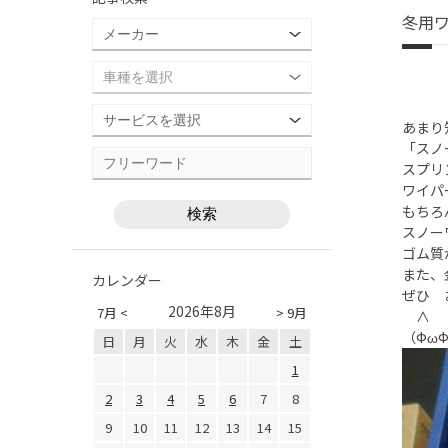
冬用
あまり
「スノ
スプリ
ワイパ
もちろ
スノー
ゴム質
また、
カレンダー
ぜひ 
2026年8月
7月 <
> 9月
∧ 
（Фω
日
月
火
水
木
金
土
1
2
3
4
5
6
7
8
9
10
11
12
13
14
15