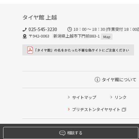
タイヤ館 上越
025-545-3230
10：00 ～ 18：30 (作業受
〒942-0063 新潟県上越市下門前883-1
Map
タイヤ館について
サイトマップ
リンク
タイヤ点検・安全点検/タイヤ履き替え/オイル交換/その
ブリヂストンタイヤサイト
クローク契約会員専用タイヤ履き替え※タイヤ履き替えを
本日のタイヤ履き替え順番待ち予約 ※クローク契約会員
相談する