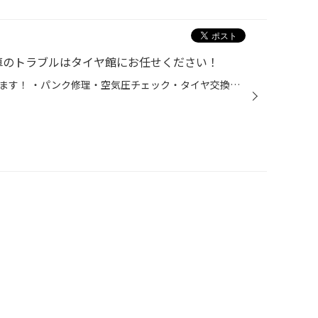
のトラブルはタイヤ館にお任せください！
突然のトラブルタイヤ館が対応します！ ・パンク修理・空気圧チェック・タイヤ交換・バッテリー上がり点検 安全・安心なカーライフを全力でサポートさせていただきます。プロスタッフが対応します。 「これ大丈夫かな？」と思ったらお気軽にご来店ください！ 走行中のパンク、空気圧低下、タイヤの...