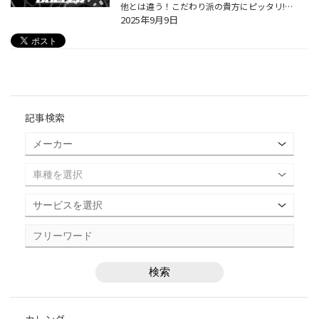
他とは違う！こだわり派の貴方にピッタリ!!ブリヂストンタイヤオンラインストア限定モデルが登場！ いつも当店をご利用いただき誠にありがとうございます。 今回は、、、REGNO GR-XⅢとDUELERの大人気商品に、 ”ブリヂストンタイヤオンラインストア限定モデル”が新登場！ 他では買えない、味わえない...
2025年9月9日
記事検索