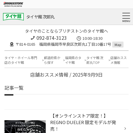
タイヤ館 次郎丸
タイヤのことならブリヂストンのタイヤ館へ
092-874-3123
10:00-18:30
〒814-0165 福岡県福岡市早良区次郎丸1丁目10番17号
Map
タイヤ・ホイール専門
都道府県か
福岡県のタ
タイヤ館 次
店舗おスス
店のタイヤ館
ら探す
イヤ館
郎丸TOP
メ情報
店舗おススメ情報 / 2025年9月9日
記事一覧
【オンラインストア限定！】
REGNO DUELER 限定モデルが発
売！