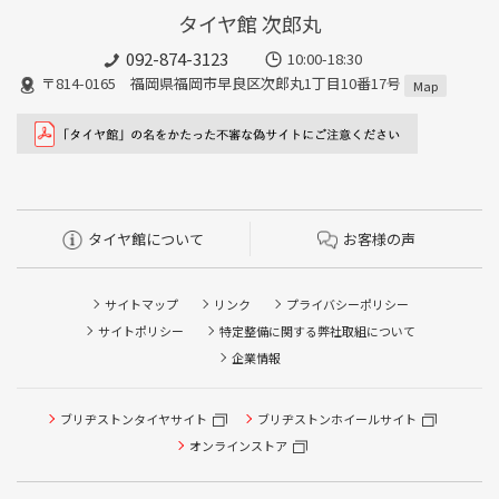
タイヤ館 次郎丸
092-874-3123
10:00-18:30
〒814-0165 福岡県福岡市早良区次郎丸1丁目10番17号
Map
タイヤ館について
お客様の声
サイトマップ
リンク
プライバシーポリシー
サイトポリシー
特定整備に関する弊社取組について
企業情報
ブリヂストンタイヤサイト
ブリヂストンホイールサイト
タイヤ点検・安全点検/タイヤ履き替え/オイル交換/その他
ピット作業の予約
オンラインストア
クローク契約会員専用タイヤ履き替え※タイヤ履き替えを
希望のクローク契約会員の方はこちらを選択ください