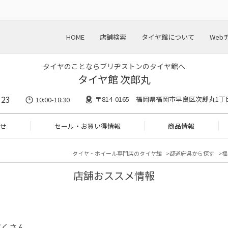
HOME
店舗検索
タイヤ館について
Web
タイヤのことならブリヂストンのタイヤ館へ
タイヤ館 次郎丸
123
〒814-0165 福岡県福岡市早良区次郎丸1丁
10:00-18:30
せ
セール・お買い得情報
商品情報
タイヤ・ホイール専門店のタイヤ館
都道府県から探す
福
店舗おススメ情報
だくさん