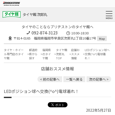
タイヤ館 次郎丸
タイヤのことならブリヂストンのタイヤ館へ
092-874-3123
10:00-18:30
〒814-0165 福岡県福岡市早良区次郎丸1丁目10番17号
Map
タイヤ・ホイー
都道府
福岡県
タイヤ館
店舗お
LEDポジション球へ
ル専門店のタイ
県から
のタイ
次郎丸
ススメ
交換(^o^)電球着
ヤ館
探す
ヤ館
TOP
情報
れ！
店舗おススメ情報
< 前の記事へ
一覧へ戻る
次の記事へ >
LEDポジション球へ交換(^o^)電球着れ！
2022年5月27日