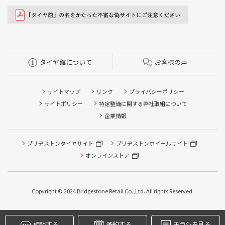
タイヤ館について
お客様の声
サイトマップ
リンク
プライバシーポリシー
サイトポリシー
特定整備に関する弊社取組について
企業情報
タイヤ点検・安全点検/タイヤ履き替え/オイル交換/その他
ブリヂストンタイヤサイト
ブリヂストンホイールサイト
ピット作業の予約
オンラインストア
クローク契約会員専用タイヤ履き替え※タイヤ履き替えを
希望のクローク契約会員の方はこちらを選択ください
Copyright © 2024 Bridgestone Retail Co.,Ltd. All rights Reserved.
本日のタイヤ履き替え順番待ち予約 ※クローク契約会員の
方はご利用いただけません
相談する
予約する
チラシを見る