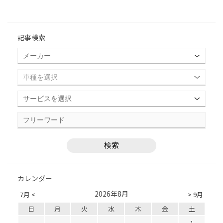
記事検索
カレンダー
2026年8月
7月 <
> 9月
日
月
火
水
木
金
土
1