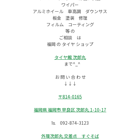
ワイパー
アルミホイール 車高調 ダウンサス
板金 塗装 修理
フィルム コーティング
等 の
ご相談 は
福岡 の タイヤ ショップ
タイヤ館 次郎丸
まで^_^
お 問 い 合 わ せ
↓↓↓
〒814-0165
福岡県 福岡市 早良区 次郎丸 1-10-17
℡ 092-874-3123
外環次郎丸 交差点 すぐそば