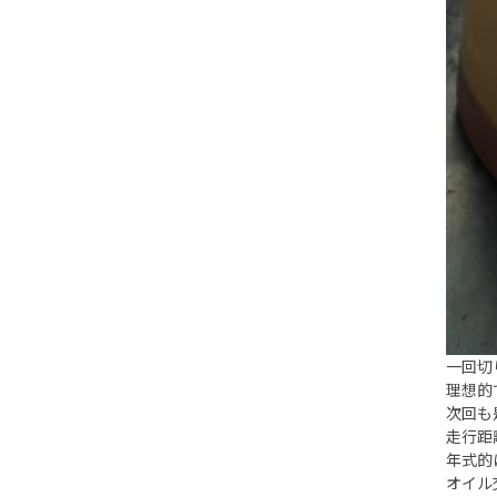
一回切
理想的
次回も
走行距
年式的
オイル