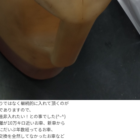
りではなく継続的に入れて頂くのが
でありますので、
是非入れたい！との事でした(^-^)
離が10万キロ近いお車、新車から
にだいぶ年数経ってるお車、
交換を全然してなかったお車など