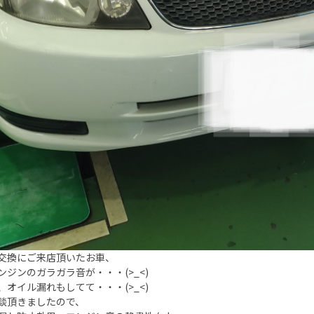
交換にご来店頂いたお車、
ンジンのガラガラ音が・・・(>_<)
、オイル漏れもしてて・・・(>_<)
談頂きましたので、