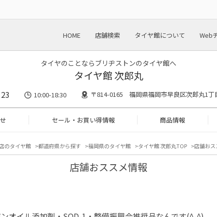
HOME
店舗検索
タイヤ館について
Web
タイヤのことならブリヂストンのタイヤ館へ
タイヤ館 次郎丸
123
〒814-0165 福岡県福岡市早良区次郎丸1丁
10:00-18:30
せ
セール・お買い得情報
商品情報
店のタイヤ館
都道府県から探す
福岡県のタイヤ館
タイヤ館 次郎丸TOP
店舗おス
店舗おススメ情報
ンオイル添加剤・SOD-1・整備振興会推奨品なんです(^-^)