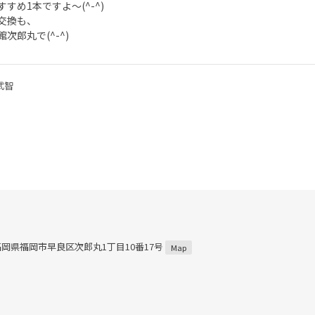
すめ1本ですよ～(^-^)
交換も、
次郎丸で(^-^)
武智
5 福岡県福岡市早良区次郎丸1丁目10番17号
Map