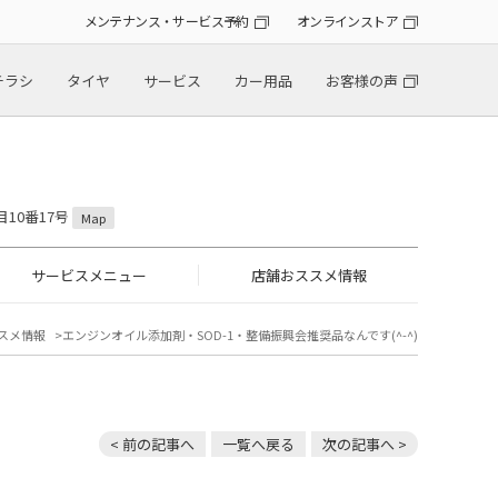
メンテナンス・サービス予約
オンラインストア
チラシ
タイヤ
サービス
カー用品
お客様の声
目10番17号
Map
サービスメニュー
店舗おススメ情報
スメ情報
エンジンオイル添加剤・SOD-1・整備振興会推奨品なんです(^-^)
< 前の記事へ
一覧へ戻る
次の記事へ >