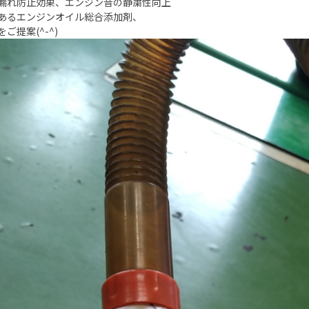
漏れ防止効果、エンジン音の静粛性向上
あるエンジンオイル総合添加剤、
1をご提案(^-^)