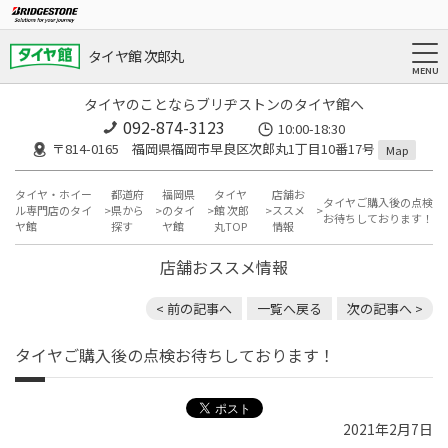
タイヤ館 次郎丸
タイヤのことならブリヂストンのタイヤ館へ
092-874-3123
10:00-18:30
〒814-0165 福岡県福岡市早良区次郎丸1丁目10番17号
Map
タイヤ・ホイー
都道府
福岡県
タイヤ
店舗お
タイヤご購入後の点検
ル専門店のタイ
県から
のタイ
館 次郎
ススメ
お待ちしております！
ヤ館
探す
ヤ館
丸TOP
情報
店舗おススメ情報
< 前の記事へ
一覧へ戻る
次の記事へ >
タイヤご購入後の点検お待ちしております！
2021年2月7日