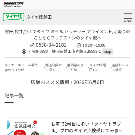
タイヤ館 磐田
磐田,袋井,掛川でタイヤ,オイル,バッテリー,アライメント,足廻りの
ことならブリヂストンのタイヤ館へ
0538-34-2181
10:30～19:00
〒438-0833 静岡県磐田市弥藤太島559-1
Map
タイヤ・ホイール専門
都道府県か
静岡県のタ
タイヤ館 磐
店舗おスス
店のタイヤ館
ら探す
イヤ館
田TOP
メ情報
店舗おススメ情報 / 2026年6月6日
記事一覧
お車で2番目に多い「タイヤトラブ
ル」プロのタイヤ点検受けてみませ