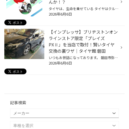
んか！？
タイヤは、生命を乗せている タイヤはクルマの部品の中で 路面に接している唯一の保安部品です。 タイヤ一本の接地面積は、わずか手のひら一枚分。 そこで!! タイヤのプロ。タイヤ館の「タイヤ点検」 クルマの安全走行に欠かせないタイヤの点検を4項目にわたって無料で実施します。特に、タイヤ整備...
2026年6月6日
【インプレッサ】ブリヂストンオン
ラインストア限定「プレイズ
PXⅡ」を当店で取付！賢いタイヤ
交換の裏ワザ｜タイヤ館 磐田
いつもお世話になっております。 磐田市弥藤太島にあります、ブリヂストンタイヤの専門店「タイヤ館 磐田」です。 【磐田 浜松 袋井 掛川 菊川 御前崎】のお客様、 いつもご来店頂き、誠にありがとうございます。m(_ _)m タイヤ館アプリダウンロードでお得にタイヤGET‼ こちらから 【磐田市】で【ス...
2026年6月6日
記事検索