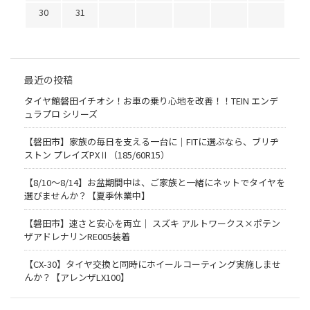
30
31
最近の投稿
タイヤ館磐田イチオシ！お車の乗り心地を改善！！TEIN エンデ
ュラプロ シリーズ
【磐田市】家族の毎日を支える一台に｜FITに選ぶなら、ブリヂ
ストン プレイズPXⅡ（185/60R15）
【8/10～8/14】お盆期間中は、ご家族と一緒にネットでタイヤを
選びませんか？【夏季休業中】
【磐田市】速さと安心を両立｜ スズキ アルトワークス×ポテン
ザアドレナリンRE005装着
【CX-30】タイヤ交換と同時にホイールコーティング実施しませ
んか？【アレンザLX100】