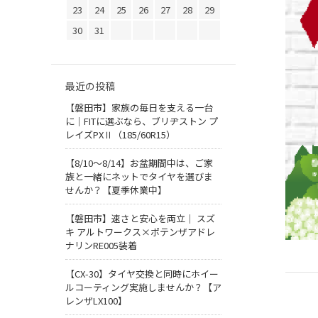
23
24
25
26
27
28
29
30
31
最近の投稿
【磐田市】家族の毎日を支える一台
に｜FITに選ぶなら、ブリヂストン プ
レイズPXⅡ（185/60R15）
【8/10～8/14】お盆期間中は、ご家
族と一緒にネットでタイヤを選びま
せんか？【夏季休業中】
【磐田市】速さと安心を両立｜ スズ
キ アルトワークス×ポテンザアドレ
ナリンRE005装着
【CX-30】タイヤ交換と同時にホイー
ルコーティング実施しませんか？【ア
レンザLX100】