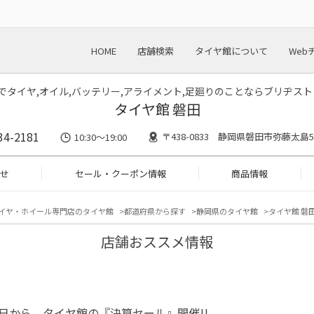
HOME
店舗検索
タイヤ館について
Web
川でタイヤ,オイル,バッテリー,アライメント,足廻りのことならブリヂス
タイヤ館 磐田
34-2181
〒438-0833 静岡県磐田市弥藤太島55
10:30～19:00
せ
セール・クーポン情報
商品情報
イヤ・ホイール専門店のタイヤ館
都道府県から探す
静岡県のタイヤ館
タイヤ館 磐田
店舗おススメ情報
4日から、タイヤ館の『決算セール』開催!!