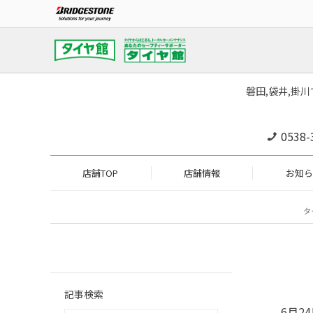
磐田,袋井,掛
0538-
店舗TOP
店舗情報
お知ら
タ
記事検索
6月2