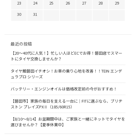
23
24
25
26
27
28
29
30
31
最近の投稿
【20〜40代に人気！】忙しい人ほどECでお得！磐田店でスマー
トにタイヤ交換しませんか？
タイヤ館磐田イチオシ！お車の乗り心地を改善！！TEIN エンデ
ュラプロ シリーズ
バッテリー・エンジンオイルは価格改定前の今がおすすめ！
【磐田市】家族の毎日を支える一台に｜FITに選ぶなら、ブリヂ
ストン プレイズPXⅡ（185/60R15）
【8/10～8/14】お盆期間中は、ご家族と一緒にネットでタイヤを
選びませんか？【夏季休業中】