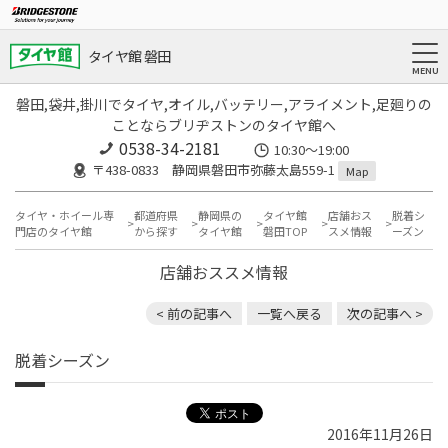
タイヤ館 磐田
磐田,袋井,掛川でタイヤ,オイル,バッテリー,アライメント,足廻りの
ことならブリヂストンのタイヤ館へ
0538-34-2181
10:30～19:00
〒438-0833 静岡県磐田市弥藤太島559-1
Map
タイヤ・ホイール専
都道府県
静岡県の
タイヤ館
店舗おス
脱着シ
門店のタイヤ館
から探す
タイヤ館
磐田TOP
スメ情報
ーズン
店舗おススメ情報
< 前の記事へ
一覧へ戻る
次の記事へ >
脱着シーズン
2016年11月26日