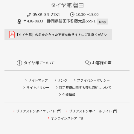
タイヤ館 磐田
0538-34-2181
10:30～19:00
〒438-0833 静岡県磐田市弥藤太島559-1
Map
タイヤ館について
お客様の声
サイトマップ
リンク
プライバシーポリシー
サイトポリシー
特定整備に関する弊社取組について
企業情報
ブリヂストンタイヤサイト
ブリヂストンホイールサイト
タイヤ点検・安全点検/タイヤ履き替え/オイル交換/その他
ピット作業の予約
オンラインストア
クローク契約会員専用タイヤ履き替え※タイヤ履き替えを
希望のクローク契約会員の方はこちらを選択ください