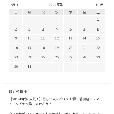
2026年8月
7月 <
> 9月
日
月
火
水
木
金
土
1
2
3
4
5
6
7
8
9
10
11
12
13
14
15
16
17
18
19
20
21
22
23
24
25
26
27
28
29
30
31
最近の投稿
【20〜40代に人気！】忙しい人ほどECでお得！磐田店でスマー
トにタイヤ交換しませんか？
タイヤ館磐田イチオシ！お車の乗り心地を改善！！TEIN エンデ