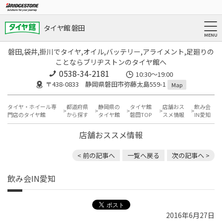
タイヤ館 磐田
磐田,袋井,掛川でタイヤ,オイル,バッテリー,アライメント,足廻りの
ことならブリヂストンのタイヤ館へ
0538-34-2181
10:30～19:00
〒438-0833 静岡県磐田市弥藤太島559-1
Map
タイヤ・ホイール専
都道府県
静岡県の
タイヤ館
店舗おス
飲み会
門店のタイヤ館
から探す
タイヤ館
磐田TOP
スメ情報
IN愛知
店舗おススメ情報
< 前の記事へ
一覧へ戻る
次の記事へ >
飲み会IN愛知
2016年6月27日